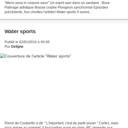
"Mens sana in corpore sano" Un esprit sain dans un sanitaire . Boxe
Patinage artistique Brasse coulée Plongeon synchronisé Episodes
précédents: Aux chiottes l'arbitre! Water sports A suivre...
Water sports
Publié le 02/01/2010 à 00:00
Par
Deligne
Pierre de Coubertin a dit: " L'important, c'est de partir pisser " Certes, mais
pour arriver au sommet, il faut parfois aussi en chier. WC réservés aux