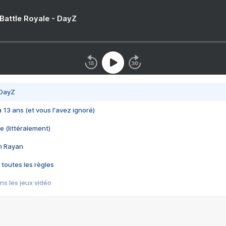
 Battle Royale - DayZ
 DayZ
 a 13 ans (et vous l'avez ignoré)
e (littéralement)
im Rayan
 toutes les règles
s les jeux vidéo
us choquant de Rockstar ? - Le scandale BULLY
e plus moche de Steam