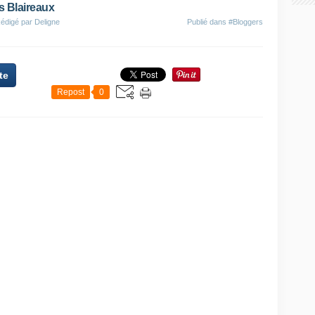
s Blaireaux
édigé par Deligne
Publié dans
#Bloggers
te
Repost
0