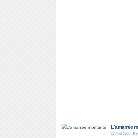
L'amarrée m
27 Août 2006
, Ré