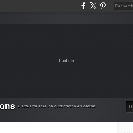
Publicité
oons
L'actualité et la vie quotidienne en dessin.