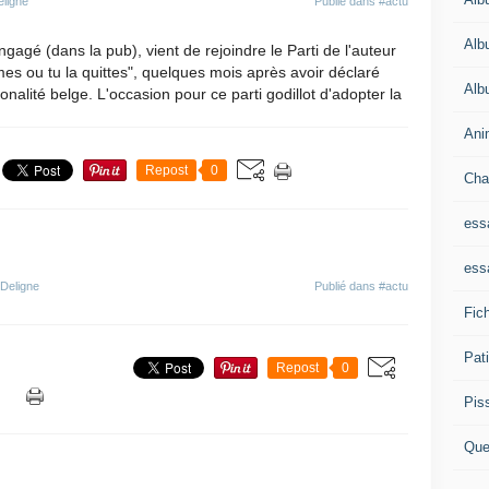
eligne
Publié dans
#actu
Alb
gagé (dans la pub), vient de rejoindre le Parti de l'auteur
mes ou tu la quittes", quelques mois après avoir déclaré
Alb
ionalité belge. L'occasion pour ce parti godillot d'adopter la
Ani
Repost
0
Cha
ess
ess
 Deligne
Publié dans
#actu
Fich
Pat
Repost
0
Pis
Que