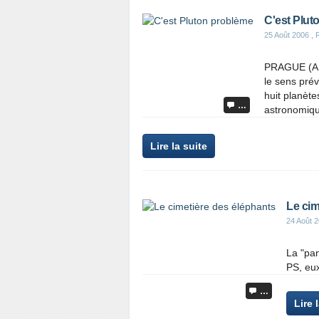
C'est Plut
25 Août 2006
, 
PRAGUE (AFP
le sens prév
huit planète
…
astronomiqu
Lire la suite
Le cim
24 Août 
La "pan
PS, eux
…
Lire 