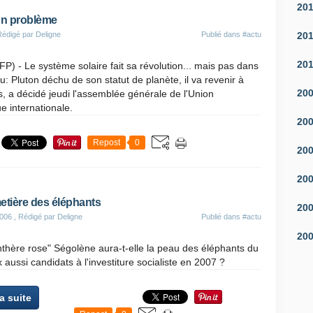
20
on problème
20
Rédigé par Deligne
Publié dans
#actu
20
) - Le système solaire fait sa révolution... mais pas dans
u: Pluton déchu de son statut de planète, il va revenir à
20
s, a décidé jeudi l'assemblée générale de l'Union
e internationale.
20
Repost
0
20
20
etière des éléphants
20
2006
, Rédigé par Deligne
Publié dans
#actu
20
thère rose" Ségolène aura-t-elle la peau des éléphants du
 aussi candidats à l'investiture socialiste en 2007 ?
la suite