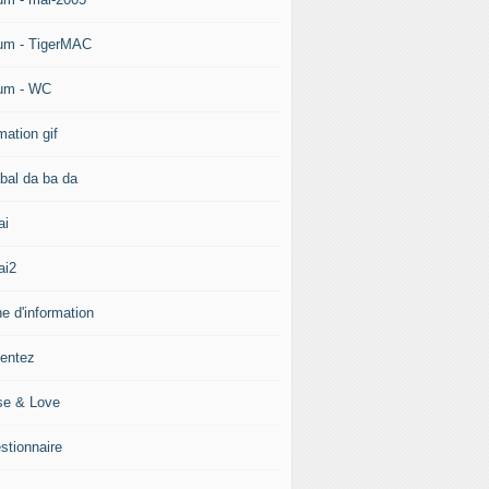
um - TigerMAC
um - WC
mation gif
bal da ba da
ai
ai2
e d'information
ientez
se & Love
stionnaire