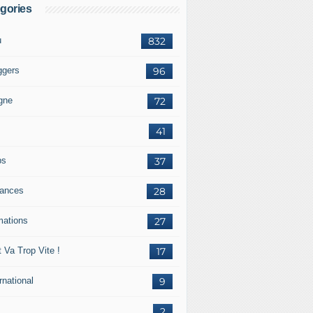
gories
u
832
ggers
96
igne
72
41
ps
37
ances
28
mations
27
 Va Trop Vite !
17
rnational
9
2