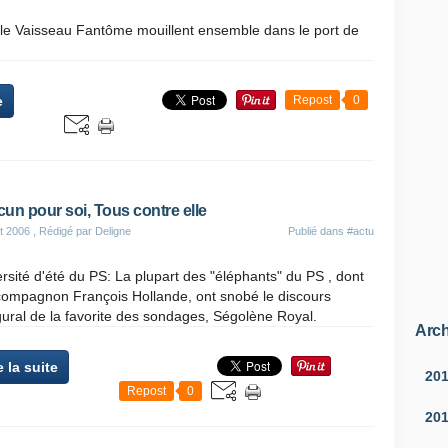
 le Vaisseau Fantôme mouillent ensemble dans le port de
e
Repost
0
un pour soi, Tous contre elle
t 2006
, Rédigé par Deligne
Publié dans
#actu
rsité d'été du PS: La plupart des "éléphants" du PS , dont
compagnon François Hollande, ont snobé le discours
ural de la favorite des sondages, Ségolène Royal.
Arch
e la suite
20
Repost
0
20