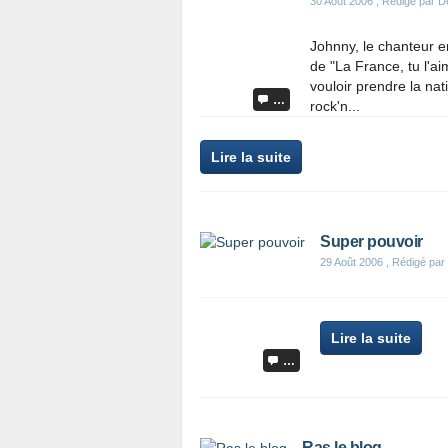
30 Août 2006
, Rédigé par D
Johnny, le chanteur en
de "La France, tu l'ai
vouloir prendre la nat
…
rock'n...
Lire la suite
Super pouvoir
29 Août 2006
, Rédigé par
Lire la suite
…
Ras le blog