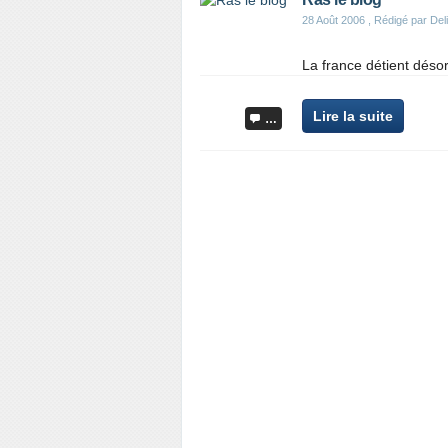
28 Août 2006
, Rédigé par Del
La france détient déso
Lire la suite
…