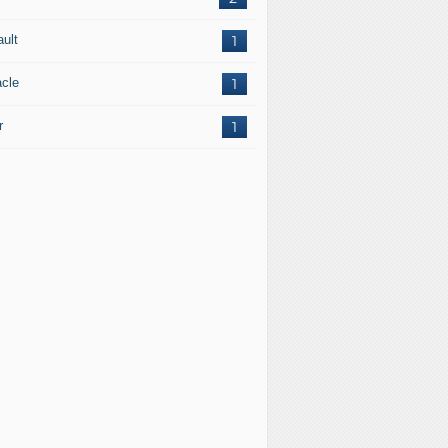
ault
1
acle
1
r
1