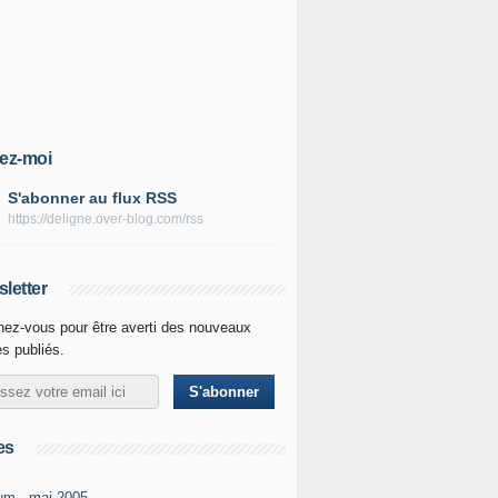
ez-moi
S'abonner au flux RSS
https://deligne.over-blog.com/rss
letter
ez-vous pour être averti des nouveaux
es publiés.
es
um - mai-2005