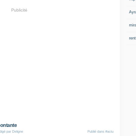
Publicité
Ayr
mir
rent
ontante
digé par Deligne
Publié dans
#actu