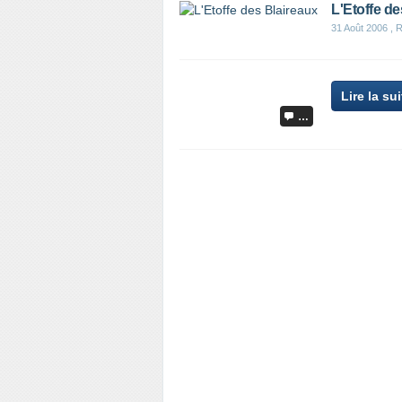
L'Etoffe de
31 Août 2006
, R
Lire la sui
…