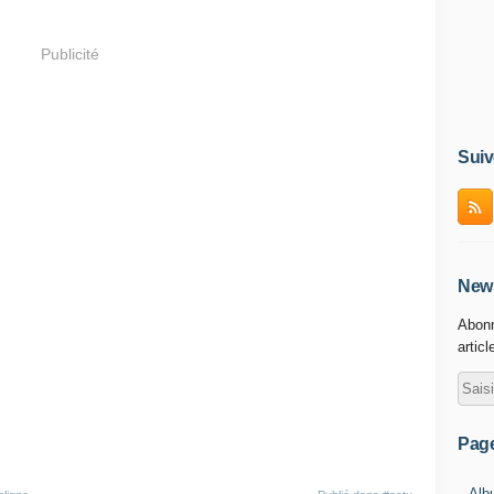
Publicité
Suiv
News
Abonn
articl
Pag
Alb