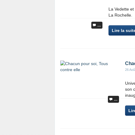
La Vedette et
La Rochelle.
…
Lire la suit
Chac
26 Aoû
Unive
son 
inaug
…
Lir