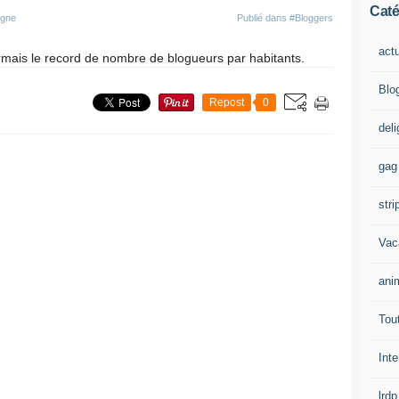
Caté
igne
Publié dans
#Bloggers
act
rmais le record de nombre de blogueurs par habitants.
Blo
Repost
0
del
gag
stri
Vac
ani
Tout
Inte
lrdp