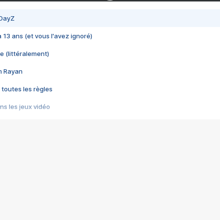
 DayZ
 a 13 ans (et vous l'avez ignoré)
e (littéralement)
im Rayan
 toutes les règles
s les jeux vidéo
us choquant de Rockstar ? - Le scandale BULLY
e plus moche de Steam
du RÊVE tourne au CAUCHEMAR
pendant 8 heures
it… à tort
umiliés par un jeu vidéo