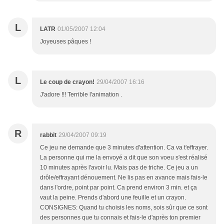
L
LATR
01/05/2007 12:04
Joyeuses pâques !
L
Le coup de crayon!
29/04/2007 16:16
J'adore !!! Terrible l'animation .
R
rabbit
29/04/2007 09:19
Ce jeu ne demande que 3 minutes d'attention. Ca va t'effrayer.
La personne qui me la envoyé a dit que son voeu s'est réalisé
10 minutes après l'avoir lu. Mais pas de triche. Ce jeu a un
drôle/effrayant dénouement. Ne lis pas en avance mais fais-le
dans l'ordre, point par point. Ca prend environ 3 min. et ça
vaut la peine. Prends d'abord une feuille et un crayon.
CONSIGNES: Quand tu choisis les noms, sois sûr que ce sont
des personnes que tu connais et fais-le d'après ton premier