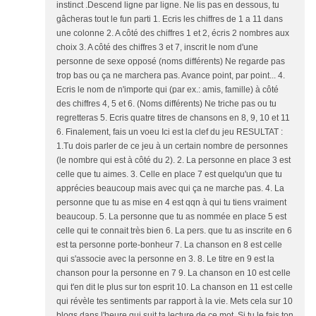
instinct .Descend ligne par ligne. Ne lis pas en dessous, tu
gâcheras tout le fun parti 1. Ecris les chiffres de 1 a 11 dans
une colonne 2. A côté des chiffres 1 et 2, écris 2 nombres aux
choix 3. A côté des chiffres 3 et 7, inscrit le nom d'une
personne de sexe opposé (noms différents) Ne regarde pas
trop bas ou ça ne marchera pas. Avance point, par point... 4.
Ecris le nom de n'importe qui (par ex.: amis, famille) à côté
des chiffres 4, 5 et 6. (Noms différents) Ne triche pas ou tu
regretteras 5. Ecris quatre titres de chansons en 8, 9, 10 et 11
6. Finalement, fais un voeu Ici est la clef du jeu RESULTAT :
1.Tu dois parler de ce jeu à un certain nombre de personnes
(le nombre qui est à côté du 2). 2. La personne en place 3 est
celle que tu aimes. 3. Celle en place 7 est quelqu'un que tu
apprécies beaucoup mais avec qui ça ne marche pas. 4. La
personne que tu as mise en 4 est qqn à qui tu tiens vraiment
beaucoup. 5. La personne que tu as nommée en place 5 est
celle qui te connait très bien 6. La pers. que tu as inscrite en 6
est ta personne porte-bonheur 7. La chanson en 8 est celle
qui s'associe avec la personne en 3. 8. Le titre en 9 est la
chanson pour la personne en 7 9. La chanson en 10 est celle
qui t'en dit le plus sur ton esprit 10. La chanson en 11 est celle
qui révèle tes sentiments par rapport à la vie. Mets cela sur 10
blogs dans l'heure qui suit ta lecture de ce mot. Si tu le fais ton