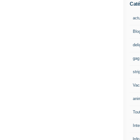
Caté
act
Blo
del
gag
stri
Vac
ani
Tout
Inte
lrdp