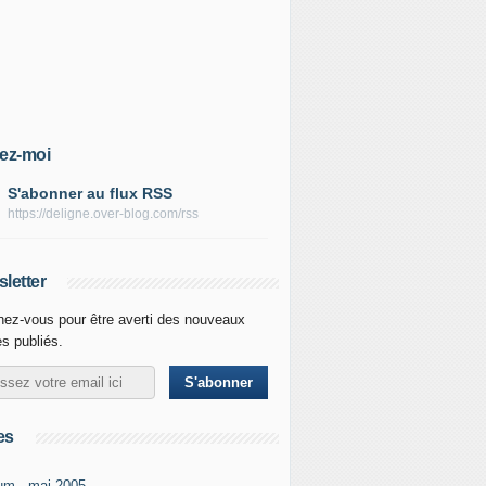
ez-moi
S'abonner au flux RSS
https://deligne.over-blog.com/rss
letter
ez-vous pour être averti des nouveaux
es publiés.
es
um - mai-2005