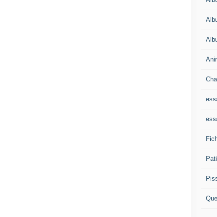
Alb
Alb
Ani
Cha
ess
ess
Fich
Pat
Pis
Que