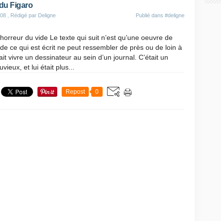
 du Figaro
008
, Rédigé par Deligne
Publié dans
#deligne
horreur du vide Le texte qui suit n’est qu’une oeuvre de
n de ce qui est écrit ne peut ressembler de près ou de loin à
it vivre un dessinateur au sein d’un journal. C’était un
vieux, et lui était plus...
Repost
0