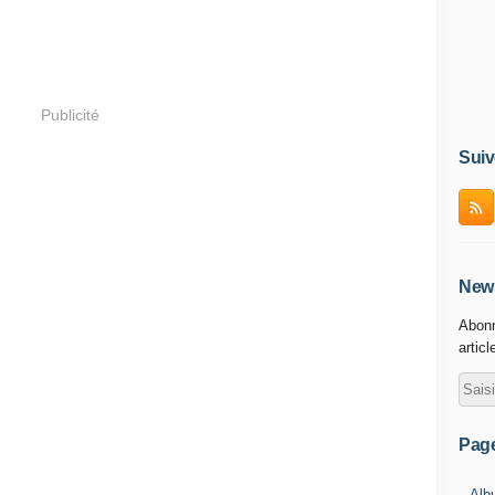
Publicité
Suiv
News
Abonn
articl
Pag
Alb