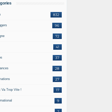
gories
u
832
ggers
96
igne
72
41
ps
37
ances
28
mations
27
 Va Trop Vite !
17
rnational
9
2