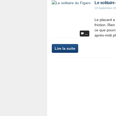
Le solitaire
19 Septembre 2
Le placard a 
friction. Rie
ce que pourra
…
après-midi plu
Lire la suite