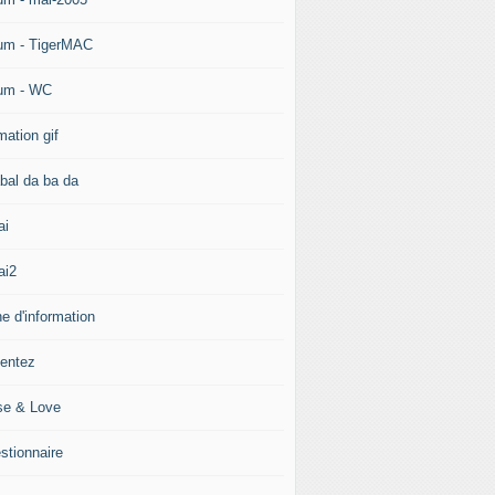
um - TigerMAC
um - WC
mation gif
bal da ba da
ai
ai2
e d'information
ientez
se & Love
stionnaire