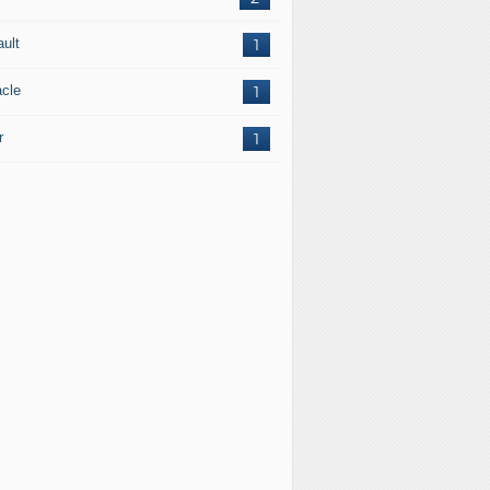
ault
1
acle
1
r
1