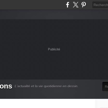
Publicité
oons
L'actualité et la vie quotidienne en dessin.