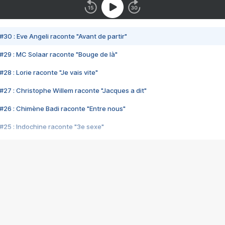
#30 : Eve Angeli raconte "Avant de partir"
#29 : MC Solaar raconte "Bouge de là"
28 : Lorie raconte "Je vais vite"
#27 : Christophe Willem raconte "Jacques a dit"
#26 : Chimène Badi raconte "Entre nous"
#25 : Indochine raconte "3e sexe"
#24 : Zaho raconte "C'est chelou"
#23 : Patrick Bruel raconte "Au café des délices"
#22 : Kyo raconte "Le chemin"
#21 : Nolwenn Leroy raconte "Cassé"
#20 : Patrick Hernandez raconte "Born to be alive"