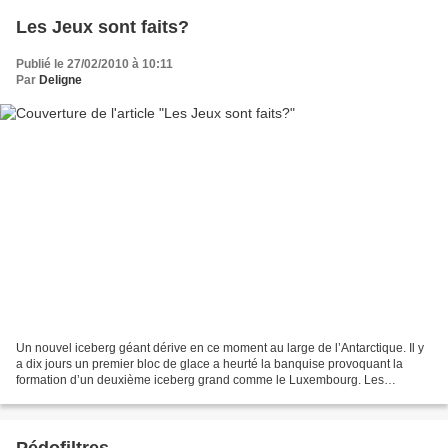
Les Jeux sont faits?
Publié le 27/02/2010 à 10:11
Par
Deligne
Un nouvel iceberg géant dérive en ce moment au large de l’Antarctique. Il y
a dix jours un premier bloc de glace a heurté la banquise provoquant la
formation d’un deuxième iceberg grand comme le Luxembourg. Les
conséquences sur les courants marins pourraient...
Pédofiltres