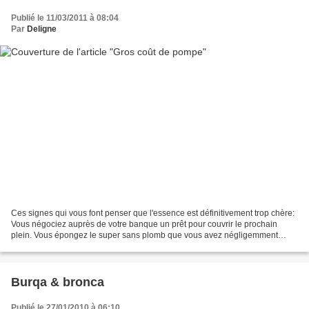
Publié le 11/03/2011 à 08:04
Par
Deligne
Ces signes qui vous font penser que l'essence est définitivement trop chère:
Vous négociez auprès de votre banque un prêt pour couvrir le prochain
plein. Vous épongez le super sans plomb que vous avez négligemment
versé par terre pour le mettre dans le...
Burqa & bronca
Publié le 27/01/2010 à 06:10