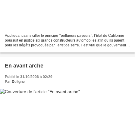
Appliquant sans ciller le principe ‘’pollueurs payeurs’’, l’Etat de Californie
poursuit en justice six grands constructeurs automobiles afin qu’ils paient
pour les dégâts provoqués par l’effet de serre. Il est vrai que le gouverneur
Schwarzenegger se...
En avant arche
Publié le 31/10/2006 à 02:29
Par
Deligne