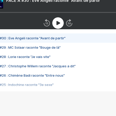
FACE A #30 : Eve Angeli raconte "Avant de partir"
#30 : Eve Angeli raconte "Avant de partir"
#29 : MC Solaar raconte "Bouge de là"
28 : Lorie raconte "Je vais vite"
#27 : Christophe Willem raconte "Jacques a dit"
#26 : Chimène Badi raconte "Entre nous"
#25 : Indochine raconte "3e sexe"
#24 : Zaho raconte "C'est chelou"
#23 : Patrick Bruel raconte "Au café des délices"
#22 : Kyo raconte "Le chemin"