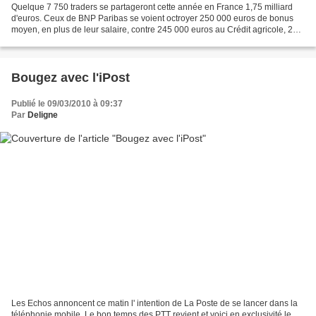
Quelque 7 750 traders se partageront cette année en France 1,75 milliard
d'euros. Ceux de BNP Paribas se voient octroyer 250 000 euros de bonus
moyen, en plus de leur salaire, contre 245 000 euros au Crédit agricole, 213
462 euros à la Société générale...
Bougez avec l'iPost
Publié le 09/03/2010 à 09:37
Par
Deligne
Les Echos annoncent ce matin l' intention de La Poste de se lancer dans la
téléphonie mobile. Le bon temps des PTT revient et voici en exclusivité le