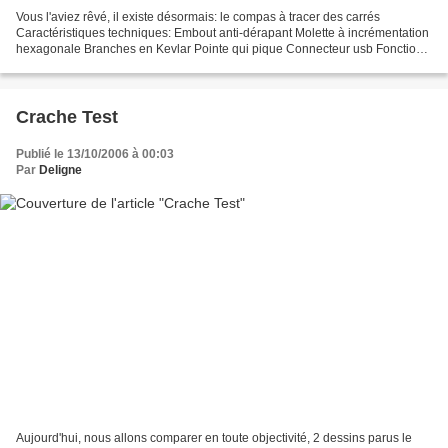
Vous l'aviez rêvé, il existe désormais: le compas à tracer des carrés
Caractéristiques techniques: Embout anti-dérapant Molette à incrémentation
hexagonale Branches en Kevlar Pointe qui pique Connecteur usb Fonction
sans fil Livré dans sa housse en cuir...
Crache Test
Publié le 13/10/2006 à 00:03
Par
Deligne
Aujourd'hui, nous allons comparer en toute objectivité, 2 dessins parus le