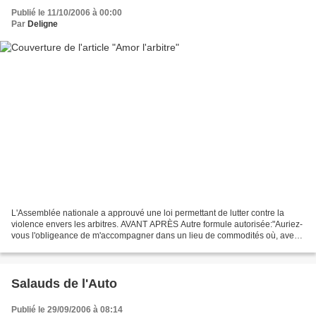
Publié le 11/10/2006 à 00:00
Par
Deligne
L'Assemblée nationale a approuvé une loi permettant de lutter contre la
violence envers les arbitres. AVANT APRÈS Autre formule autorisée:"Auriez-
vous l'obligeance de m'accompagner dans un lieu de commodités où, avec
tout le respect que je dois à votre...
Salauds de l'Auto
Publié le 29/09/2006 à 08:14