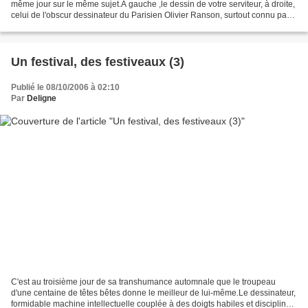
même jour sur le même sujet.A gauche ,le dessin de votre serviteur, à droite,
celui de l'obscur dessinateur du Parisien Olivier Ranson, surtout connu par
les insomniaques qui n'ont...
Un festival, des festiveaux (3)
Publié le 08/10/2006 à 02:10
Par
Deligne
C'est au troisième jour de sa transhumance automnale que le troupeau
d'une centaine de têtes bêtes donne le meilleur de lui-même.Le dessinateur,
formidable machine intellectuelle couplée à des doigts habiles et disciplinés,