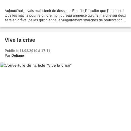
Aujourd'hui je vais m'abstenir de dessiner. En effet,l'escalier que j'emprunte
tous les matins pour rejoindre mon bureau annonce qu'une marche sur deux
sera en grève (celles qu'on appelle vulgairement "marches de protestation").
Je pourrais bien sûr glisser...
Vive la crise
Publié le 11/03/2010 à 17:11
Par
Deligne