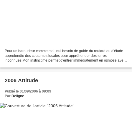
Pour un baroudeur comme moi, nul besoin de guide du routard ou d'étude
approfondie des coutumes locales pour appréhender des terres
inconnues.Mon instinct me permet d'entrer immédiatement en osmose avec
mon environnement.C'est au feeling que me plonge...
2006 Attitude
Publié le 01/09/2006 à 09:09
Par
Deligne