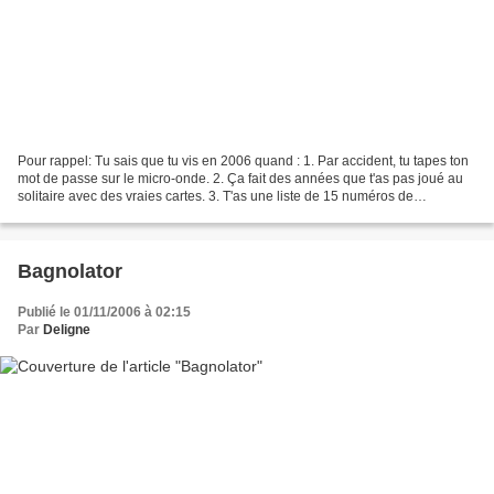
Pour rappel: Tu sais que tu vis en 2006 quand : 1. Par accident, tu tapes ton
mot de passe sur le micro-onde. 2. Ça fait des années que t'as pas joué au
solitaire avec des vraies cartes. 3. T'as une liste de 15 numéros de
téléphone pour joindre une famille...
Bagnolator
Publié le 01/11/2006 à 02:15
Par
Deligne