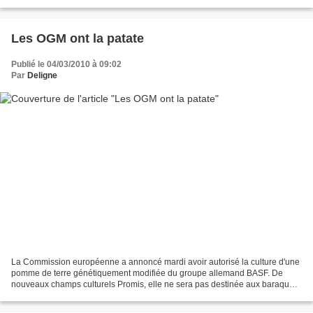
remarier. Parce qu'il a déjà réservé...
Les OGM ont la patate
Publié le 04/03/2010 à 09:02
Par
Deligne
La Commission européenne a annoncé mardi avoir autorisé la culture d'une
pomme de terre génétiquement modifiée du groupe allemand BASF. De
nouveaux champs culturels Promis, elle ne sera pas destinée aux baraques
à frites. Forte de son expérience dans...