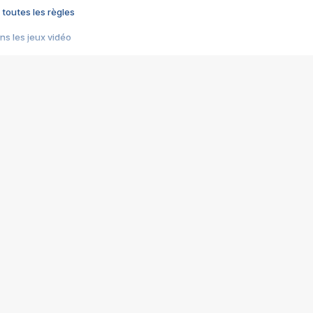
 toutes les règles
s les jeux vidéo
us choquant de Rockstar ? - Le scandale BULLY
e plus moche de Steam
du RÊVE tourne au CAUCHEMAR
pendant 8 heures
it… à tort
umiliés par un jeu vidéo
ire - Final Fantasy 8
ti un empire - Age of Empires
story DOFUS
tard, il crée l'un des pires jeux de tous les temps, MindsEye.