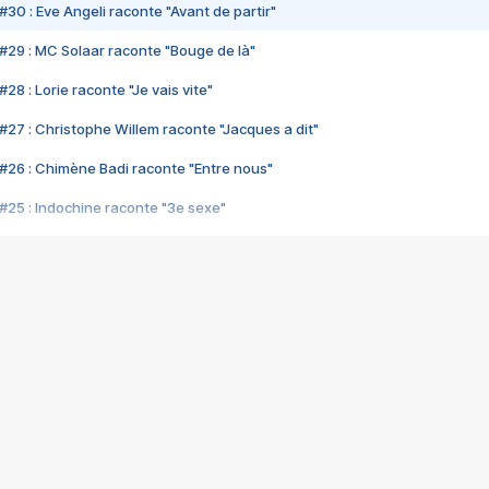
#30 : Eve Angeli raconte "Avant de partir"
#29 : MC Solaar raconte "Bouge de là"
28 : Lorie raconte "Je vais vite"
#27 : Christophe Willem raconte "Jacques a dit"
#26 : Chimène Badi raconte "Entre nous"
#25 : Indochine raconte "3e sexe"
#24 : Zaho raconte "C'est chelou"
#23 : Patrick Bruel raconte "Au café des délices"
#22 : Kyo raconte "Le chemin"
#21 : Nolwenn Leroy raconte "Cassé"
#20 : Patrick Hernandez raconte "Born to be alive"
#19 : Lorie raconte "Près de moi"
#18 : Michael Jones raconte "A nos actes manqués" (avec Jean-Jacque