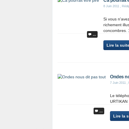
Ca pourrait ê
8 Juin 2011
, Rédi
Si vous n'avez
richement illu
concombres. 1
…
Lire la suit
Ondes no
7 Juin 2011
, 
Le téléph
URTIKAN 
…
Lire la 