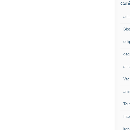
Caté
act
Blo
del
gag
stri
Vac
ani
Tout
Inte
lrdp