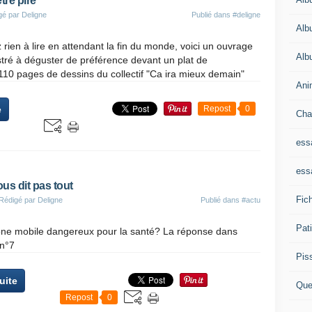
tre pire
gé par Deligne
Publié dans
#deligne
Alb
 rien à lire en attendant la fin du monde, voici un ouvrage
Alb
stré à déguster de préférence devant un plat de
10 pages de dessins du collectif "Ca ira mieux demain"
Ani
e
Repost
0
Cha
ess
ess
us dit pas tout
Fich
Rédigé par Deligne
Publié dans
#actu
Pat
one mobile dangereux pour la santé? La réponse dans
n°7
Pis
suite
Que
Repost
0