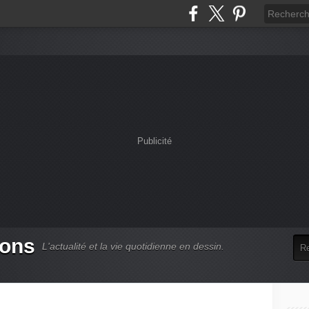
Publicité
oons
L'actualité et la vie quotidienne en dessin.