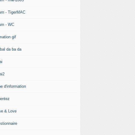
um - TigerMAC
um - WC
mation gif
bal da ba da
ai
ai2
e d'information
ientez
se & Love
stionnaire