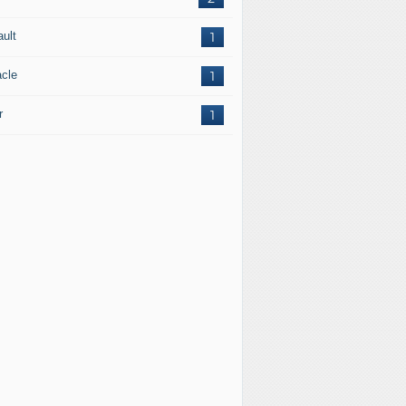
ault
1
acle
1
r
1