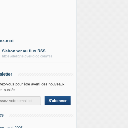
ez-moi
S'abonner au flux RSS
https://deligne.over-blog.com/rss
letter
ez-vous pour être averti des nouveaux
es publiés.
es
um - mai-2005