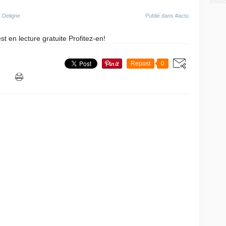
 Deligne
Publié dans
#actu
st en lecture gratuite Profitez-en!
Repost
0