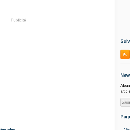
Publicité
Suiv
News
Abonn
articl
Pag
Alb