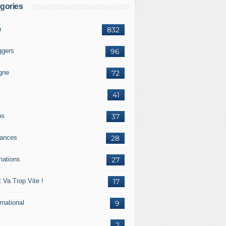
gories
u
832
ggers
96
igne
72
41
ps
37
ances
28
mations
27
 Va Trop Vite !
17
rnational
9
2