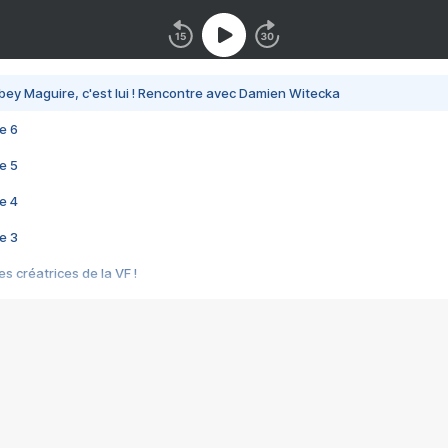
bey Maguire, c'est lui ! Rencontre avec Damien Witecka
e 6
e 5
e 4
e 3
s créatrices de la VF !
e 2
e 1
e Mektoub My Love arrive enfin ! Rencontre avec Shaïn Boumedine et Sal
i : après Toni en famille