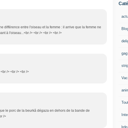
Caté
act
ne différence entre l'oiseau et la femme : il arrive que la femme ne
Blo
t à l'oiseau...<br /> <br /> <br /> <br />
del
gag
stri
 <br /> <br /> <br />
Vac
ani
Tout
lu que le porc de la beurkâ dégaza en dehors de la bande de
Inte
r />
lrdp