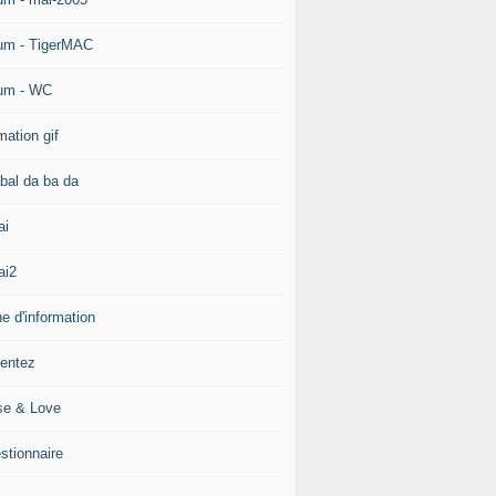
um - TigerMAC
um - WC
mation gif
bal da ba da
ai
ai2
e d'information
ientez
se & Love
stionnaire