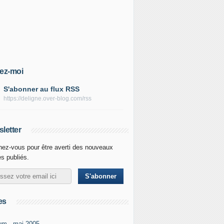
ez-moi
S'abonner au flux RSS
https://deligne.over-blog.com/rss
letter
ez-vous pour être averti des nouveaux
es publiés.
es
um - mai-2005