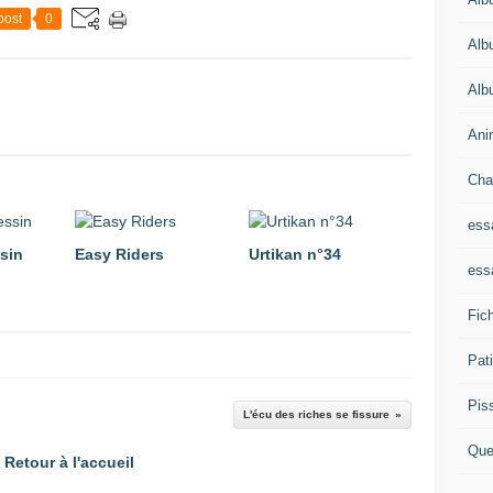
post
0
Alb
Alb
Ani
Cha
ess
sin
Easy Riders
Urtikan n°34
ess
Fich
Pat
Pis
L'écu des riches se fissure
Que
Retour à l'accueil