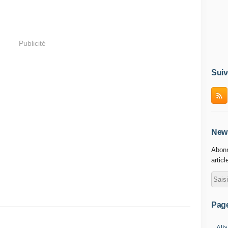
Publicité
Suiv
News
Abonn
articl
Pag
Alb