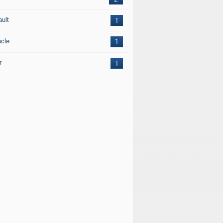
ault
1
acle
1
r
1