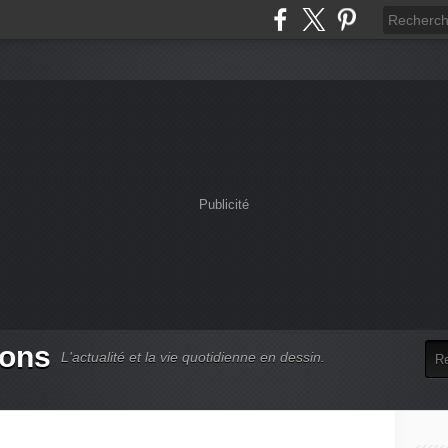
Publicité
oons
L'actualité et la vie quotidienne en dessin.