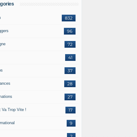
gories
u
832
ggers
96
igne
72
41
ps
37
ances
28
mations
27
 Va Trop Vite !
17
rnational
9
2