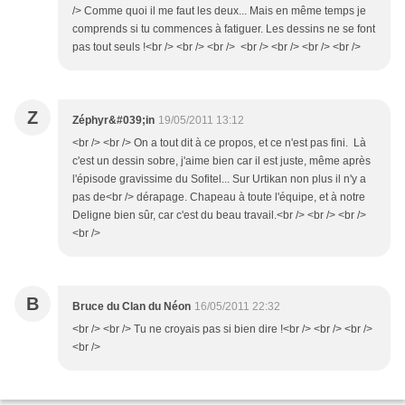
/> Comme quoi il me faut les deux... Mais en même temps je
comprends si tu commences à fatiguer. Les dessins ne se font
pas tout seuls !<br /> <br /> <br /> <br /> <br /> <br /> <br />
Z
Zéphyr&#039;in
19/05/2011 13:12
<br /> <br /> On a tout dit à ce propos, et ce n'est pas fini. Là
c'est un dessin sobre, j'aime bien car il est juste, même après
l'épisode gravissime du Sofitel... Sur Urtikan non plus il n'y a
pas de<br /> dérapage. Chapeau à toute l'équipe, et à notre
Deligne bien sûr, car c'est du beau travail.<br /> <br /> <br />
<br />
B
Bruce du Clan du Néon
16/05/2011 22:32
<br /> <br /> Tu ne croyais pas si bien dire !<br /> <br /> <br />
<br />