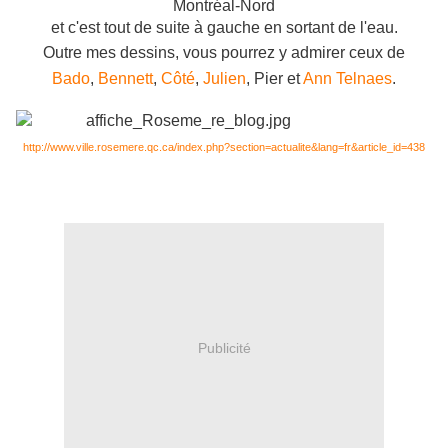
Montréal-Nord
et c'est tout de suite à gauche en sortant de l'eau.
Outre mes dessins, vous pourrez y admirer ceux de
Bado
,
Bennett
,
Côté
,
Julien
, Pier et
Ann Telnaes
.
http://www.ville.rosemere.qc.ca/index.php?section=actualite&lang=fr&article_id=438
Publicité